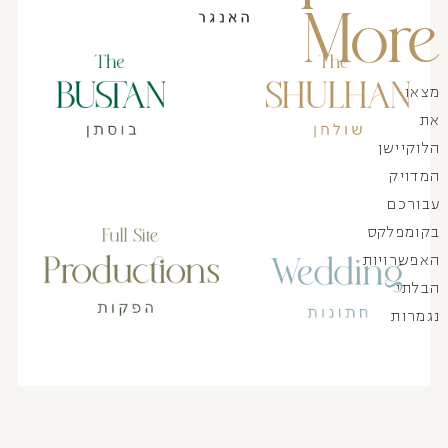
More
מצאו
את
הלוקיישן
המדויק
עבורכם
בקומפלקס
האפשרויות
הבלתי
נגמרות