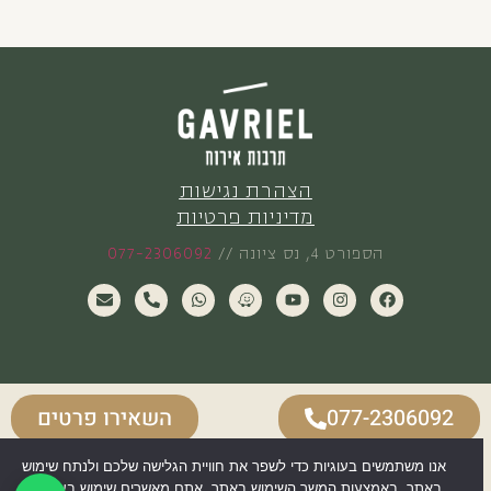
הצהרת נגישות
מדיניות פרטיות
הספורט 4, נס ציונה //
077-2306092
077-2306092
השאירו פרטים
אנו משתמשים בעוגיות כדי לשפר את חוויית הגלישה שלכם ולנתח שימוש
BUILT WITH LOVE BY CLIENTURA
באתר. באמצעות המשך השימוש באתר, אתם מאשרים שימוש בעוגיות.