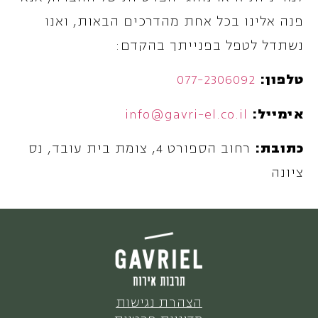
פנה אלינו בכל אחת מהדרכים הבאות, ואנו
נשתדל לטפל בפנייתך בהקדם:
טלפון:
077-2306092
אימייל:
info@gavri-el.co.il
כתובת:
רחוב הספורט 4, צומת בית עובד, נס
ציונה
הצהרת נגישות