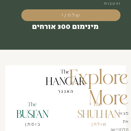
והטבות.
שלח/י
מינימום 300 אורחים
Explore
More
מצאו
את
הלוקיישן