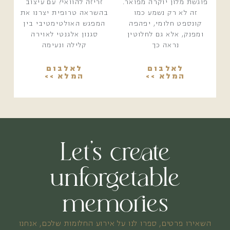
פוגשת מלון יוקרה מפואר.
זריזה להוואי? עם עיצוב
זה לא רק נשמע כמו
בהשראה טרופית יצרנו את
קונספט חלומי, יפהפה
המפגש האולטימטיבי בין
ומפנק, אלא גם לחלוטין
סגנון אלגנטי לאוירה
נראה כך
קלילה ונעימה
לאלבום
לאלבום
המלא >>
המלא >>
Let’s create
unforgetable
memories
השאירו פרטים, ספרו לנו על אירוע החלומות שלכם, אנחנו