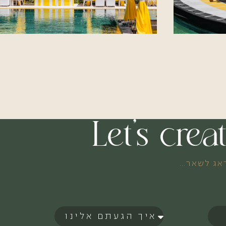
Let’s cre
דאג לשאר…