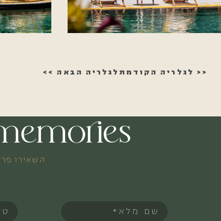
<< לגלריה הקודמת
לגלריה הבאה >>
e memories
השאירו פרט