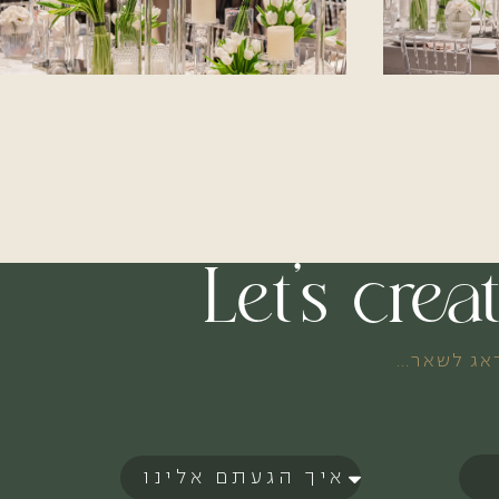
Let’s cre
דאג לשאר…