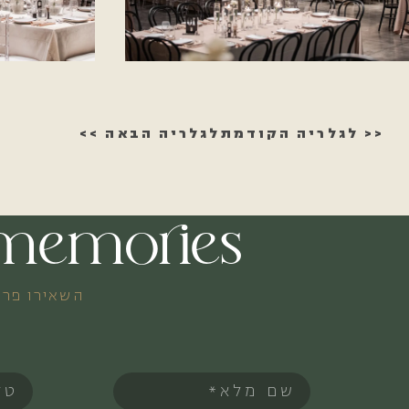
<< לגלריה הקודמת
לגלריה הבאה >>
e memories
השאירו פרט